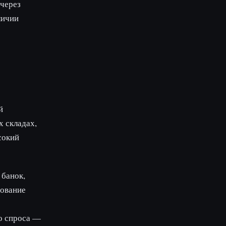
 через
личии
й
 складах,
сокий
 банок,
рование
о спроса —