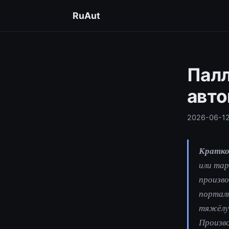
RuAut
Палл
авто
2026-06-1
Кратко
или тар
произво
порталь
тяжёлу
Произво