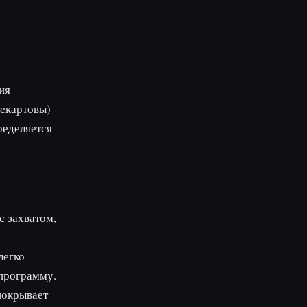
ия
декартовы)
ределяется
с захватом,
легко
 программу.
покрывает