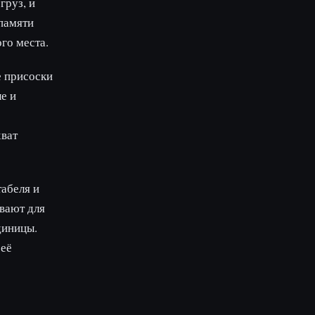
груз, и
 памяти
го места.
е присоски
е и
хват
табеля и
вают для
диницы.
 её