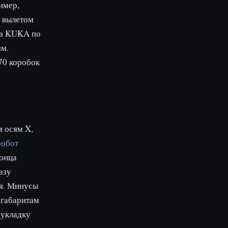
имер,
и вылетом
йка KUKA по
мм.
70 коробок
м осям X,
робот
конца
азу
ия. Минусы
 габаритам
 укладку