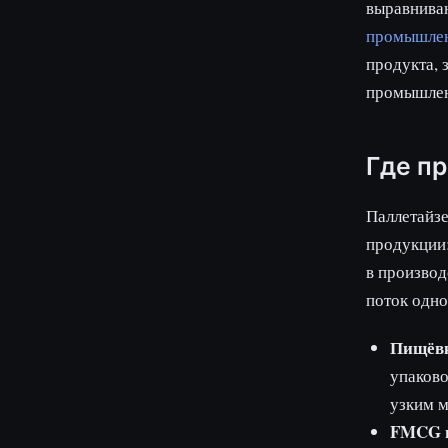
выравниваю
промышлен
продукта, 
промышлен
Где п
Паллетайз
продукции
в производ
поток одно
Пищёвк
упаково
узким м
FMCG и