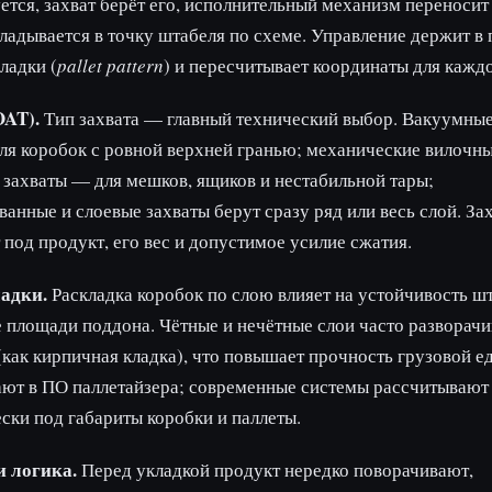
ется, захват берёт его, исполнительный механизм переносит 
ладывается в точку штабеля по схеме. Управление держит в
ладки (
pallet pattern
) и пересчитывает координаты для каждо
OAT).
Тип захвата — главный технический выбор. Вакуумны
ля коробок с ровной верхней гранью; механические вилочны
захваты — для мешков, ящиков и нестабильной тары;
анные и слоевые захваты берут сразу ряд или весь слой. За
под продукт, его вес и допустимое усилие сжатия.
адки.
Раскладка коробок по слою влияет на устойчивость ш
 площади поддона. Чётные и нечётные слои часто разворачи
(как кирпичная кладка), что повышает прочность грузовой е
ют в ПО паллетайзера; современные системы рассчитывают
ски под габариты коробки и паллеты.
и логика.
Перед укладкой продукт нередко поворачивают,