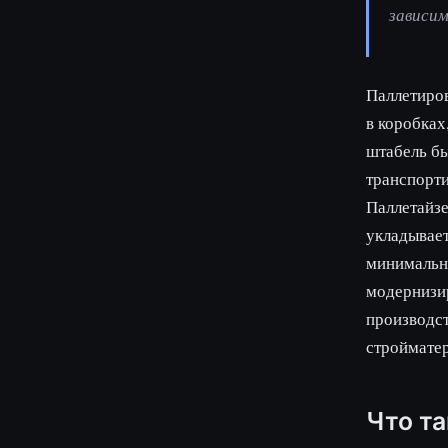
зависи
Паллетиро
в коробках
штабель бы
транспорти
Паллетайзе
укладывает
минимальны
модернизир
производст
стройматер
Что т