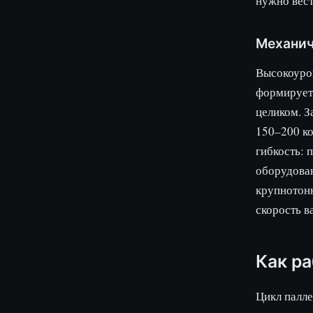
нужно вест
Механич
Высокоуров
формирует 
целиком. З
150–200 ко
гибкость: 
оборудова
крупнотонн
скорость в
Как р
Цикл палле