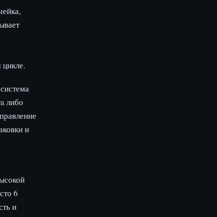
чейка,
ывает
 цикле.
 система
а либо
управление
аковки и
высокой
сто 6
сть и