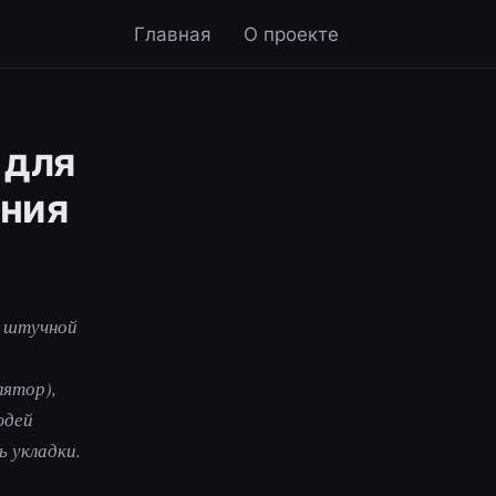
Главная
О проекте
 для
ания
и штучной
лятор),
юдей
 укладки.