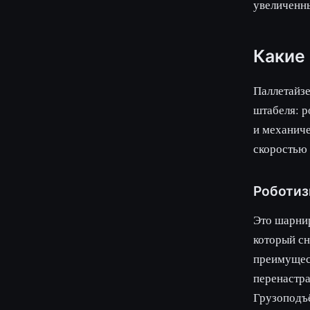
увеличенны
Какие
Паллетайзе
штабеля: р
и механиче
скоростью 
Роботиз
Это шарни
который сн
преимущест
перенастра
Грузоподъ