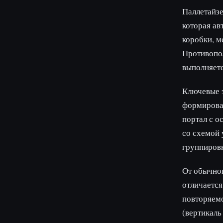
Паллетайзе
которая ав
коробки, м
Противопо
выполняетс
Ключевые э
формирован
портал с о
со схемой 
группировк
От обычно
отличается
повторяемо
(вертикаль