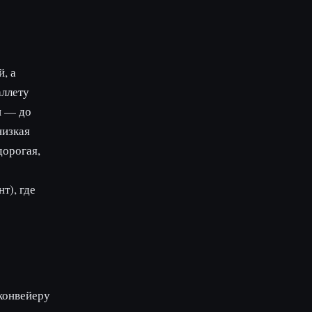
, а
аллету
и — до
низкая
дорогая,
т), где
 конвейеру