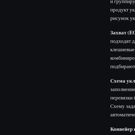
и группиру
продукт ук
рисунок ук
Захват (E
подходят д
клешневые 
комбиниров
подбирают 
Схема укл
заполнение
перевязки 
Схему зада
автоматиче
Конвейер 