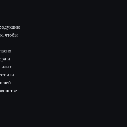
продукцию
к, чтобы
пасно.
ера и
 или с
ует или
телей
зводстве