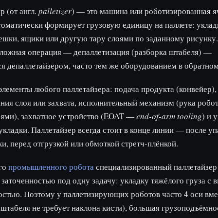
р (от англ.
palletizer
) — это машина или роботизированная я
томатически формирует грузовую единицу на паллете: уклад
ешки, ящики или другую тару слоями по заданному рисунку.
ложная операция — депаллетизация (разборка штабеля) —
я депаллетайзером, часто тем же оборудованием в обратном
лементы любого паллетайзера: подача продукта (конвейер),
ия слоя или захвата, исполнительный механизм (рука робот
сями), захватное устройство (EOAT —
end-of-arm tooling
) и 
укладки. Паллетайзер всегда стоит в конце линии — после уп
и, перед отгрузкой или обмоткой стретч-плёнкой.
го
промышленного робота
специализированный паллетайзер
 заточенностью под одну задачу: укладку тяжёлого груза с 
стью. Поэтому у паллетизирующих роботов часто 4 оси вме
 штабеля не требует наклона кисти), большая грузоподъёмно