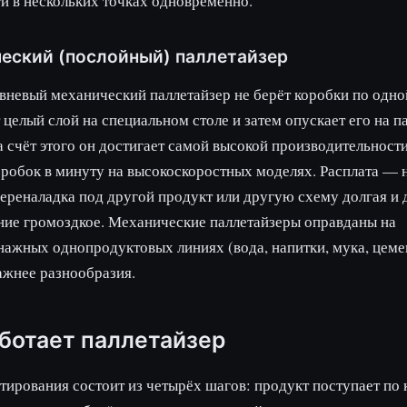
и в нескольких точках одновременно.
еский (послойный) паллетайзер
невый механический паллетайзер не берёт коробки по одной
целый слой на специальном столе и затем опускает его на п
а счёт этого он достигает самой высокой производительност
робок в минуту на высокоскоростных моделях. Расплата — 
переналадка под другой продукт или другую схему долгая и 
ние громоздкое. Механические паллетайзеры оправданы на
ажных однопродуктовых линиях (вода, напитки, мука, цемен
ажнее разнообразия.
аботает паллетайзер
тирования состоит из четырёх шагов: продукт поступает по