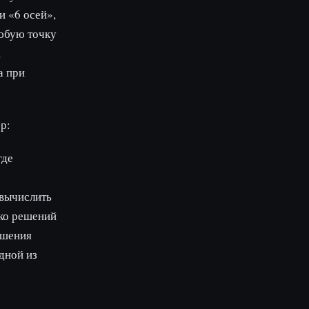
и «6 осей»,
любую точку
,
а при
р:
где
вычислить
ько решений
ешения
дной из