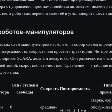
ра от управления простым линейным автоматом: инженер за
стве, а робот сам пересчитывает её в углы поворота шести дв
роботов-манипуляторов
ских схем манипуляторов несколько, и выбор схемы опреде
ниверсальность, скорость или простота траектории. Четыре 
нирные, SCARA, дельта и декартовы. Они различаются числ
чей зоной, скоростью и точностью. Сравнение — в таблице н
дого типа.
Оси / степени
Тип
Скорость
Повторяемость
тора
свободы
приме
сварка, окр
ый
6
средняя–
обслужива
±0,03…0,1 мм