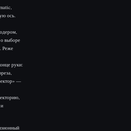
matic,
ую ось.
одером,
 о выборе
. Реже
конце руки:
фреза,
ффектор» —
екторию,
 и
цизионный