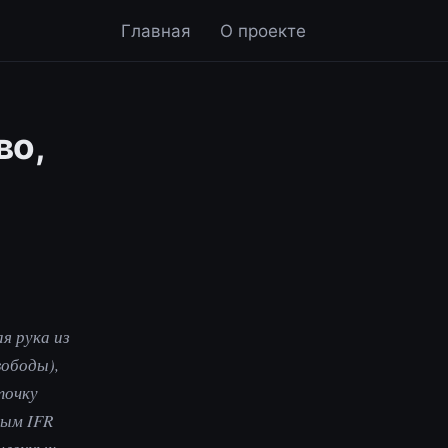
Главная
О проекте
во,
я рука из
вободы),
точку
ным IFR