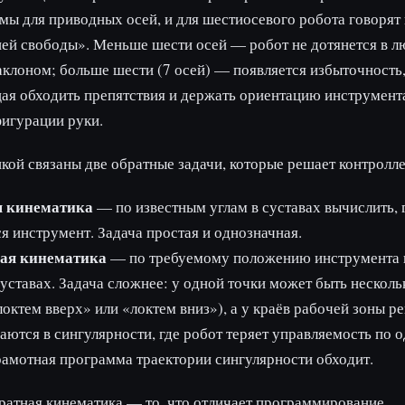
мы для приводных осей, и для шестиосевого робота говорят 
ней свободы». Меньше шести осей — робот не дотянется в 
клоном; больше шести (7 осей) — появляется избыточность
ая обходить препятствия и держать ориентацию инструмент
игурации руки.
кой связаны две обратные задачи, которые решает контролле
 кинематика
— по известным углам в суставах вычислить, 
я инструмент. Задача простая и однозначная.
ая кинематика
— по требуемому положению инструмента 
суставах. Задача сложнее: у одной точки может быть нескол
локтем вверх» или «локтем вниз»), а у краёв рабочей зоны р
ются в сингулярности, где робот теряет управляемость по о
рамотная программа траектории сингулярности обходит.
атная кинематика — то, что отличает программирование