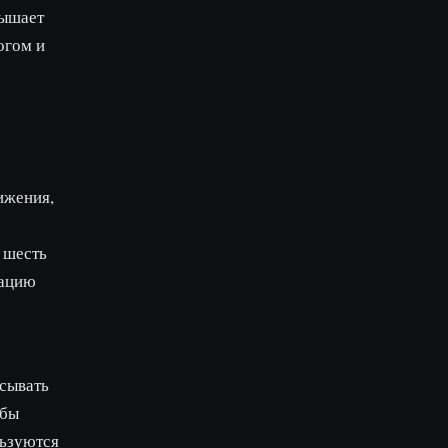
вышает
огом и
ижения,
 шесть
тацию
исывать
обы
льзуются