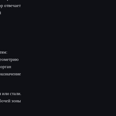
ор отвечает
й
тям:
 геометрию
 орган
 назначение
 или стали.
бочей зоны