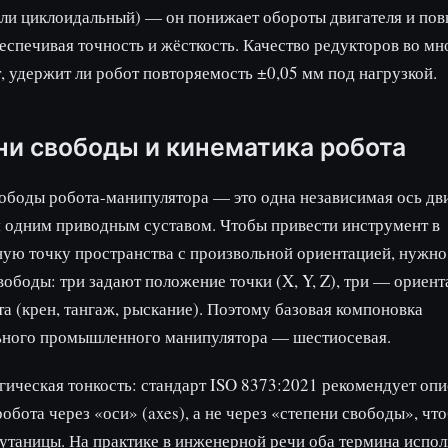
ли циклоидальный) — он понижает обороты двигателя и по
еспечивая точность и жёсткость. Качество редукторов во мн
, удержит ли робот повторяемость ±0,05 мм под нагрузкой.
ни свободы и кинематика робота
ободы робота-манипулятора — это одна независимая ось дв
 одним приводным суставом. Чтобы привести инструмент в
ую точку пространства с произвольной ориентацией, нужно
вободы: три задают положение точки (X, Y, Z), три — ориен
а (крен, тангаж, рыскание). Поэтому базовая компоновка
ьного промышленного манипулятора — шестиосевая.
ическая тонкость: стандарт ISO 8373:2021 рекомендует оп
обота через «оси» (axes), а не через «степени свободы», чт
утаницы. На практике в инженерной речи оба термина испо