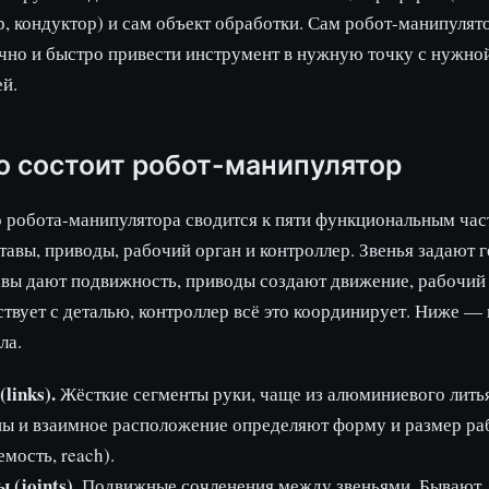
, кондуктор) и сам объект обработки. Сам робот-манипулят
очно и быстро привести инструмент в нужную точку с нужно
й.
о состоит робот-манипулятор
 робота-манипулятора сводится к пяти функциональным час
ставы, приводы, рабочий орган и контроллер. Звенья задают
авы дают подвижность, приводы создают движение, рабочий
твует с деталью, контроллер всё это координирует. Ниже —
ла.
(links).
Жёсткие сегменты руки, чаще из алюминиевого литья
ы и взаимное расположение определяют форму и размер ра
емость, reach).
 (joints).
Подвижные сочленения между звеньями. Бывают