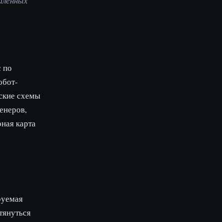
ышленных
 по
обот-
еские схемы
енеров,
рная карта
руемая
тянуться