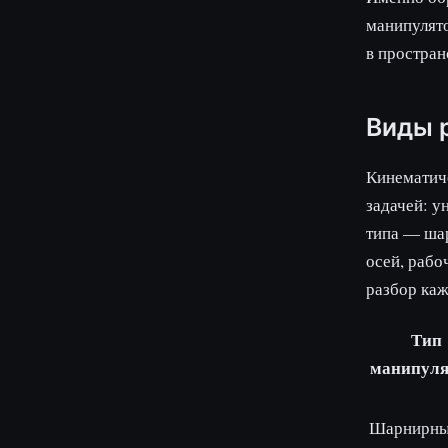
манипулято
в простран
Виды 
Кинематиче
задачей: у
типа — шар
осей, рабо
разбор каж
Тип
манипуля
Шарнирн