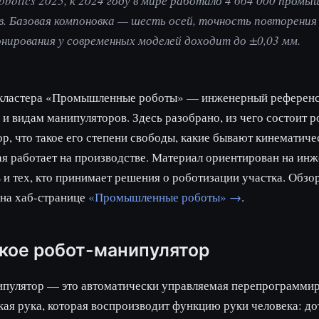
obotics 2025, к 2024 году в мире работало 4 664 000 пром
. Базовая компоновка — шесть осей, точность повторения
нирования у современных моделей доходит до ±0,03 мм.
 кластера «Промышленные роботы» — инженерный референс
 и видам манипуляторов. Здесь разобрано, из чего состоит р
р, что такое его степени свободы, какие бывают кинематич
ая работает на производстве. Материал ориентирован на инж
 и тех, кто принимает решения о роботизации участка. Обзо
 на хаб-странице
«Промышленные роботы» →
.
акое робот-манипулятор
ипулятор — это автоматически управляемая перепрограмми
ая рука, которая воспроизводит функцию руки человека: до