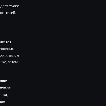
даёт точку
игателей.
ляется
основных
ом и типом
иже, затем
овое
нение
аска,
ние