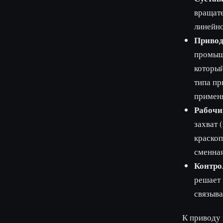
вращате
линейно
Привод
промыш
который
типа пр
применя
Рабочи
захват 
краскоп
сменная
Контро
решает 
связыва
К приводу 