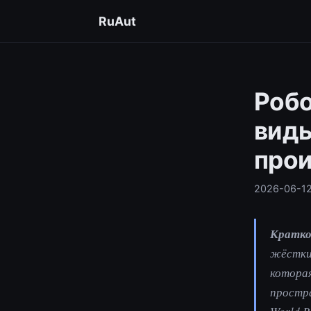
RuAut
Робо
виды
прои
2026-06-1
Кратко
жёстких
которая
простр