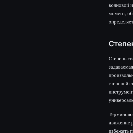
волновой и
момент, об
определяет
Степе
Степень св
задаваемая
произвольн
степеней с
инструмент
универсал
Терминолог
движение р
избежать п