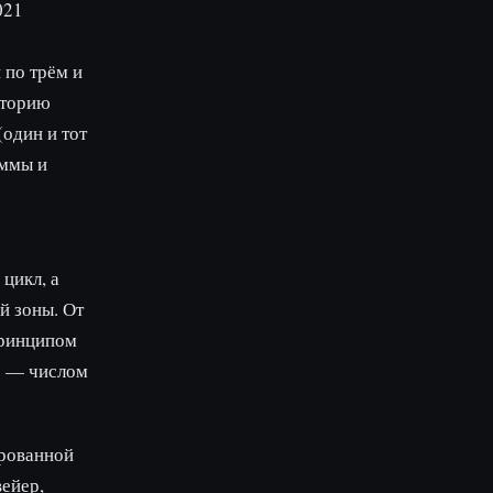
021
по трём и
кторию
один и тот
аммы и
цикл, а
й зоны. От
принципом
ю — числом
ированной
вейер,