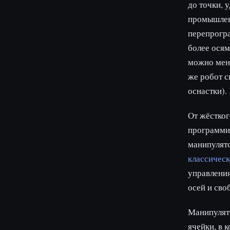
до точки, 
промышлен
перепрогр
более ося
можно меня
же робот с
оснастки).
От жёстког
программир
манипулято
классическ
управления
осей и сво
Манипулято
ячейки, в 