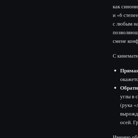
как синони
и «6 степе
с любым на
позволяющ
смене конф
С кинемати
Прямая
окажетс
Обратн
углы в 
(рука «
вырожда
осей. Г
Именно обр