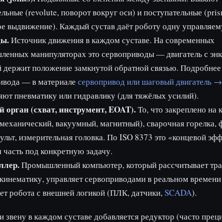
льные (revolute, поворот вокруг оси) и поступательные (pris
е выдвижение). Каждый сустав даёт роботу одну управляем
ы.
Источник движения в каждом суставе. На современных
ленных манипуляторах это сервоприводы — двигатель с энк
 держит положение замкнутой обратной связью. Подробнее
ивода — в материале
сервопривод или шаговый двигатель →
ют пневматику или гидравлику (для тяжёлых усилий).
й орган (схват, инструмент, EOAT).
То, что закреплено на 
(механический, вакуумный, магнитный), сварочная горелка, 
ульт, измерительная головка. По ISO 8373 это «концевой э
 часть под конкретную задачу.
ллер.
Промышленный компьютер, который рассчитывает тра
кинематику, управляет сервоприводами в реальном времени
ет робота с внешней логикой (ПЛК, датчики,
SCADA
).
и звену в каждом суставе добавляется редуктор (часто пре