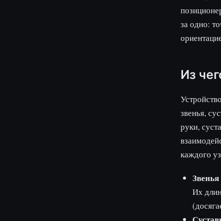
позиционер
за одно: т
ориентацие
Из чег
Устройство
звенья, су
руки, суст
взаимодейс
каждого уз
Звенья 
Их длин
(досяга
Суставы