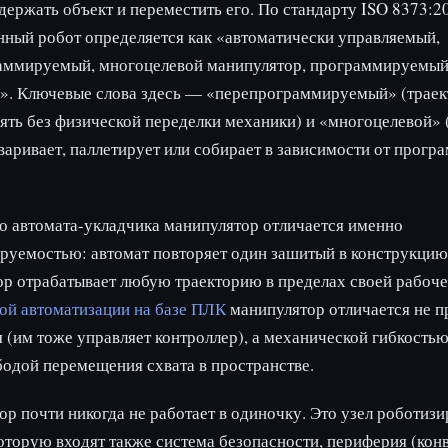
удержать объект и переместить его. По стандарту ISO 8373:2
ный робот определяется как «автоматически управляемый,
аммируемый, многоцелевой манипулятор, программируемый 
м». Ключевые слова здесь — «перепрограммируемый» (трае
ть без физической переделки механики) и «многоцелевой» (
варивает, паллетирует или собирает в зависимости от прогр
о автомата-укладчика манипулятор отличается именно
уемостью: автомат повторяет один зашитый в конструкцию 
р отрабатывает любую траекторию в пределах своей рабоче
ой автоматизации на базе ПЛК
манипулятор отличается не 
 (им тоже управляет контроллер), а механической гибкость
бодой перемещения схвата в пространстве.
р почти никогда не работает в одиночку. Это узел роботиз
которую входят также система безопасности, периферия (кон