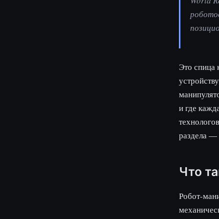
World R
роботов
позицио
Это спица
устройству
манипулято
и где кажд
технологов
раздела —
Что т
Робот-ман
механическ