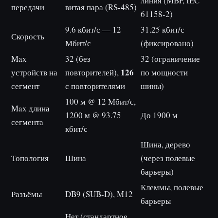
линия (MBP, IEC
передачи
витая пара (RS-485)
61158-2)
9.6 кбит/с — 12
31.25 кбит/с
Скорость
Мбит/с
(фиксировано)
Max
32 (без
32 (ограничение
126
устройств на
повторителей),
по мощности
сегмент
с повторителями
шины)
100 м @ 12 Мбит/с,
Max длина
1200 м @ 93.75
До 1900 м
сегмента
кбит/с
Шина, дерево
Топология
Шина
(через полевые
барьеры)
Клеммы, полевые
Разъёмы
DB9 (SUB-D), M12
барьеры
Нет (стандартное