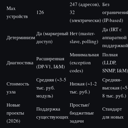
247 (адресов),
Без
Max
126
32
ограничени
устройств
(электрически)
(IP-based)
Да (IRT с
Да (маркерный
Нет (master-
Детерминизм
аппаратной
доступ)
slave, polling)
поддержкой
Минимальная
Полная
Расширенная
Диагностика
(exception
(LLDP,
(DP-V1, I&M)
codes)
SNMP, I&M
Средняя (~3-5
Средняя-
Стоимость
Низкая (~1-2
тыс. руб.
высокая (~5
узла
тыс. руб.)
модуль)
8 тыс. руб.)
Новые
Простые/
Поддержка
Стандарт
проекты
бюджетные
существующих
для новых
(2026)
задачи