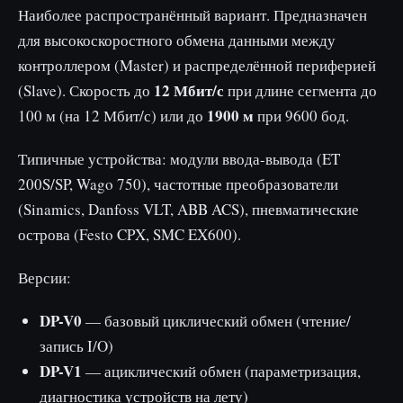
Наиболее распространённый вариант. Предназначен
для высокоскоростного обмена данными между
контроллером (Master) и распределённой периферией
12 Мбит/с
(Slave). Скорость до
при длине сегмента до
1900 м
100 м (на 12 Мбит/с) или до
при 9600 бод.
Типичные устройства: модули ввода-вывода (ET
200S/SP, Wago 750), частотные преобразователи
(Sinamics, Danfoss VLT, ABB ACS), пневматические
острова (Festo CPX, SMC EX600).
Версии:
DP-V0
— базовый циклический обмен (чтение/
запись I/O)
DP-V1
— ациклический обмен (параметризация,
диагностика устройств на лету)