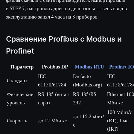
в STEP 7, настроили адреса и диапазоны — весь ввод в
эксплуатацию занял 4 часа на 8 приборов.
Сравнение Profibus с Modbus и
Profinet
Параметр
Profibus DP
Modbus RTU
Profinet IO
IEC
De facto
IEC
Стандарт
61158/61784
(Modbus.org)
61158/6178
Физический
RS-485 (витая
RS-485/RS-
Ethernet 10
уровень
пара)
232
Мбит/с
100 Мбит/с
до 115.2 кбит/
Скорость
до 12 Мбит/с
(RT), 1 мс
с
(IRT)