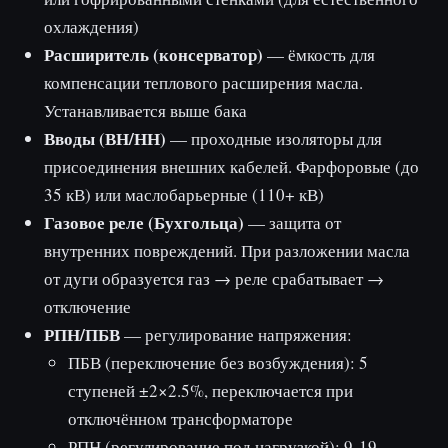
охлаждения)
Расширитель (консерватор)
— ёмкость для
компенсации теплового расширения масла.
Устанавливается выше бака
Вводы (ВН/НН)
— проходные изоляторы для
присоединения внешних кабелей. Фарфоровые (до
35 кВ) или маслобарьерные (110+ кВ)
Газовое реле (Бухгольца)
— защита от
внутренних повреждений. При разложении масла
от дуги образуется газ → реле срабатывает →
отключение
РПН/ПБВ
— регулирование напряжения:
ПБВ (переключение без возбуждения): 5
ступеней ±2×2.5%, переключается при
отключённом трансформаторе
РПН (регулирование под нагрузкой): 9-19