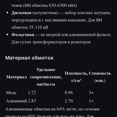
токов (НН обмотка 630-6300 кВА)
Дисковая
(катушечная) — набор плоских катушек,
чередующихся с масляными каналами. Для ВН
обмоток 35-110 кВ
Фольговая
— из медной или алюминиевой фольги.
Для сухих трансформаторов и реакторов
Материал обмоток
Удельное
Плотность,
Стоимость
Материал
сопротивление,
г/см³
(отн.)
мкОм·см
Медь
1.72
8.96
3×
Алюминий
2.83
2.70
1×
Алюминиевые обмотки на 64% легче, но сечение
провода на 60% больше для того же тока. Для