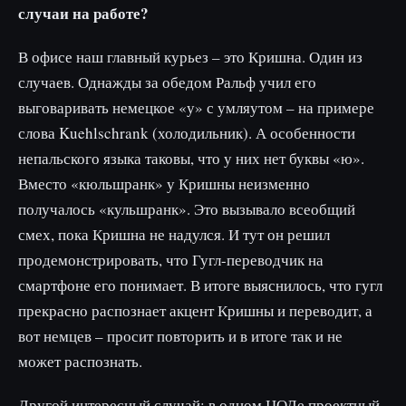
случаи на работе?
В офисе наш главный курьез – это Кришна. Один из
случаев. Однажды за обедом Ральф учил его
выговаривать немецкое «у» с умляутом – на примере
слова Kuehlschrank (холодильник). А особенности
непальского языка таковы, что у них нет буквы «ю».
Вместо «кюльшранк» у Кришны неизменно
получалось «кульшранк». Это вызывало всеобщий
смех, пока Кришна не надулся. И тут он решил
продемонстрировать, что Гугл-переводчик на
смартфоне его понимает. В итоге выяснилось, что гугл
прекрасно распознает акцент Кришны и переводит, а
вот немцев – просит повторить и в итоге так и не
может распознать.
Другой интересный случай: в одном ЦОДе проектный