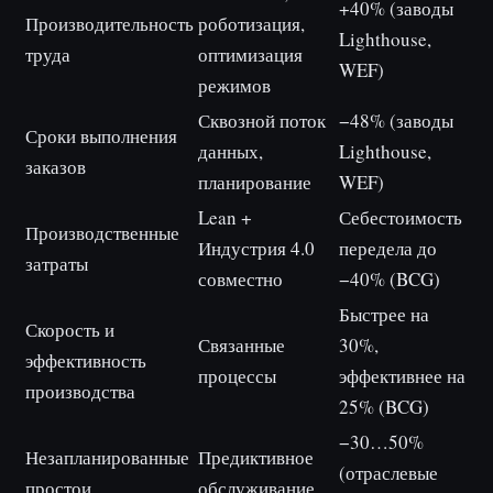
+40% (заводы
Производительность
роботизация,
Lighthouse,
труда
оптимизация
WEF)
режимов
Сквозной поток
−48% (заводы
Сроки выполнения
данных,
Lighthouse,
заказов
планирование
WEF)
Lean +
Себестоимость
Производственные
Индустрия 4.0
передела до
затраты
совместно
−40% (BCG)
Быстрее на
Скорость и
Связанные
30%,
эффективность
процессы
эффективнее на
производства
25% (BCG)
−30…50%
Незапланированные
Предиктивное
(отраслевые
простои
обслуживание