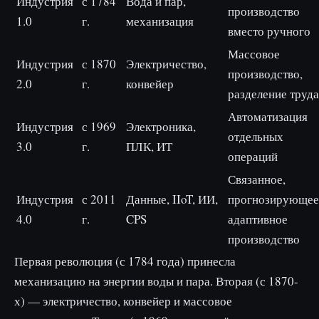
Индустрия
с 1784
Вода и пар,
производство
1.0
г.
механизация
вместо ручного
Массовое
Индустрия
с 1870
Электричество,
производство,
2.0
г.
конвейер
разделение труда
Автоматизация
Индустрия
с 1969
Электроника,
отдельных
3.0
г.
ПЛК, ИТ
операций
Связанное,
Индустрия
с 2011
Данные, IIoT, ИИ,
прогнозирующее
4.0
г.
CPS
адаптивное
производство
Первая революция (с 1784 года) принесла
механизацию на энергии воды и пара. Вторая (с 1870-
х) — электричество, конвейер и массовое