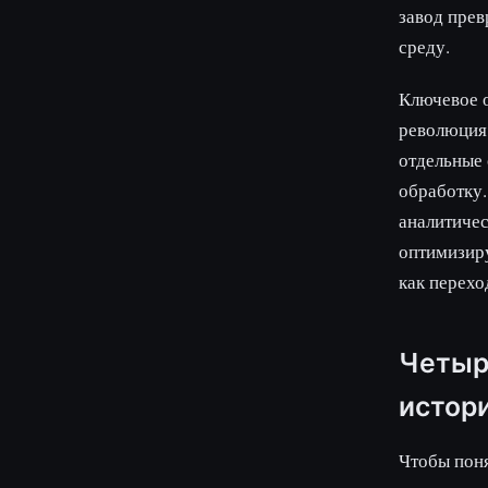
завод прев
среду.
Ключевое о
революция,
отдельные
обработку.
аналитичес
оптимизиру
как перехо
Четыр
истор
Чтобы поня