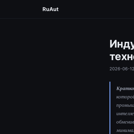
RuAut
Инду
техн
2026-06-1
Кратко
которой
промышл
интелл
обменив
минимал