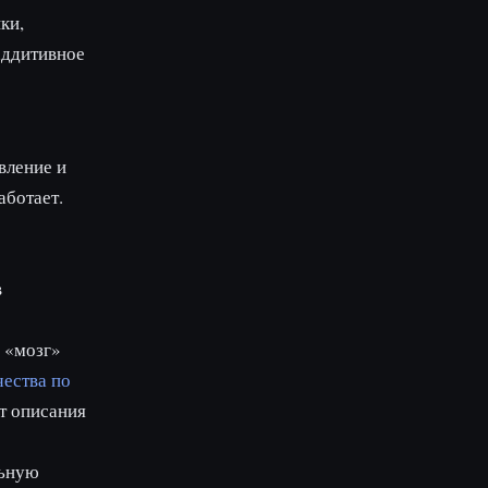
ки,
аддитивное
вление и
аботает.
в
 «мозг»
чества по
т описания
льную