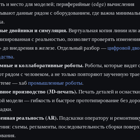
ь и место для моделей; периферийные (edge) вычисления
ывают данные рядом с оборудованием, где важна минималь
а.
ые двойники и симуляция.
Виртуальная копия линии или а
изированная с реальностью, позволяет проверять изменения
 до внедрения в железе. Отдельный разбор —
цифровой дво
одства
.
мные и коллаборативные роботы.
Роботы, которые видят 
т рядом с человеком, а не только повторяют заученную тра
 теме — хаб
промышленные роботы
.
вное производство (3D-печать).
Печать деталей и оснастки
й модели — гибкость и быстрое прототипирование без дор
адки.
енная реальность (AR).
Подсказки оператору и ремонтник
ения: схемы, регламенты, последовательность сборки поверх
ования.