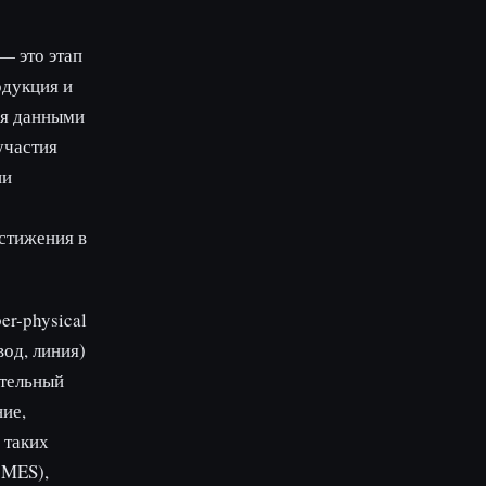
— это этап
одукция и
ся данными
участия
ии
стижения в
r-physical
вод, линия)
ительный
ние,
 таких
 MES),