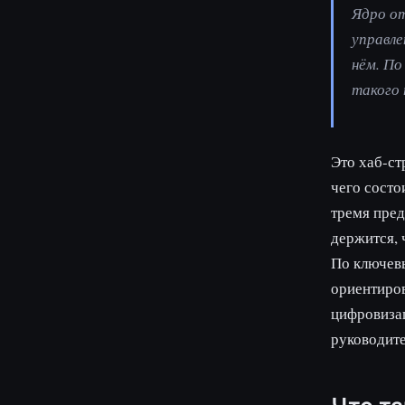
Ядро о
управле
нём. По
такого 
Это хаб-ст
чего состо
тремя пред
держится, 
По ключевы
ориентиров
цифровизац
руководите