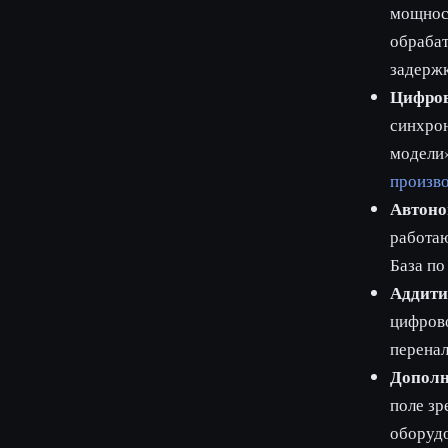
мощност
обрабат
задержк
Цифров
синхрон
модели»
произв
Автоно
работаю
База по
Аддити
цифрово
перенал
Дополн
поле зр
оборуд