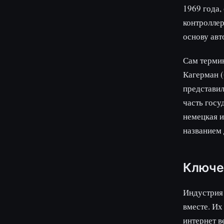
1969 года,
контроллер
основу авт
Сам термин
Кагерман (
представи
часть госу
немецкая и
названием 
Ключе
Индустрия 
вместе. Их
интернет в