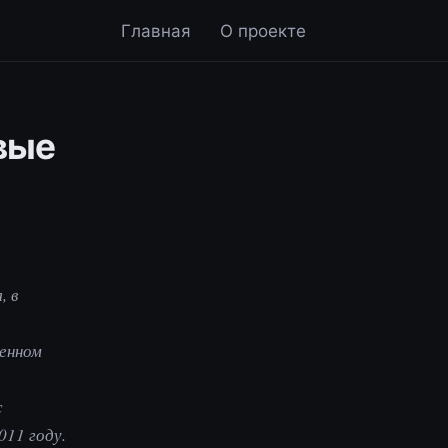
Главная
О проекте
евые
, в
венном
с
011 году.