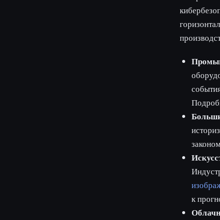
кибербезоп
горизонтал
производс
Промыш
оборудо
события
Подроб
Больши
историз
законом
Искусс
Индустр
изобра
к прогн
Облачн