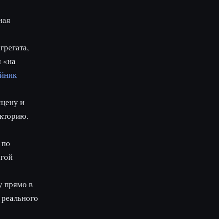
ная
грегата,
 «на
йник
сцену и
екторию.
 по
огой
у прямо в
 реального