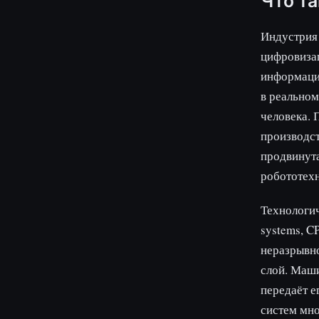
Что та
Индустрия 
цифровизац
информаци
в реальном
человека. 
производст
продвинута
робототехн
Технологич
systems, C
неразрывно
слой. Маши
передаёт е
систем мно