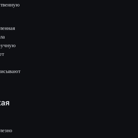
ственную
шленная
ла
 ручную
ет
описывают
кая
олезно