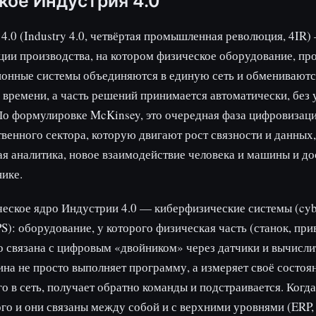
кое Индустрия 4.0
4.0 (Industry 4.0, четвёртая промышленная революция, 4IR) 
ии производства, на котором физическое оборудование, пр
онные системы объединяются в единую сеть и обменивают
 времени, а часть решений принимается автоматически, без 
По формулировке McKinsey, это очередная фаза цифровизац
венного сектора, которую двигают рост связности и данных,
я аналитика, новое взаимодействие человека и машины и до
ике.
еское ядро Индустрии 4.0 — киберфизические системы (cybe
PS): оборудование, у которого физическая часть (станок, при
 связана с цифровым «двойником» через датчики и вычисл
на не просто выполняет программу, а измеряет своё состоя
го в сеть, получает обратно команды и подстраивается. Когда
го и они связаны между собой и с верхними уровнями (ERP,