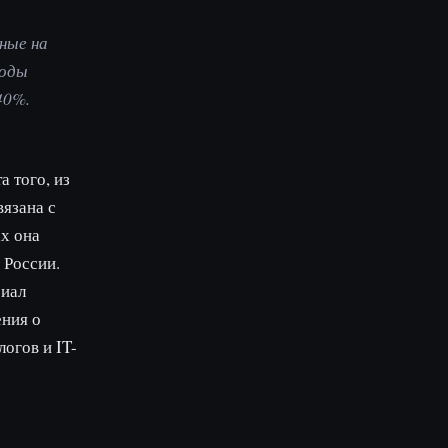
ные на
воды
40%.
 того, из
вязана с
х она
 России.
риал
ения о
огов и IT-