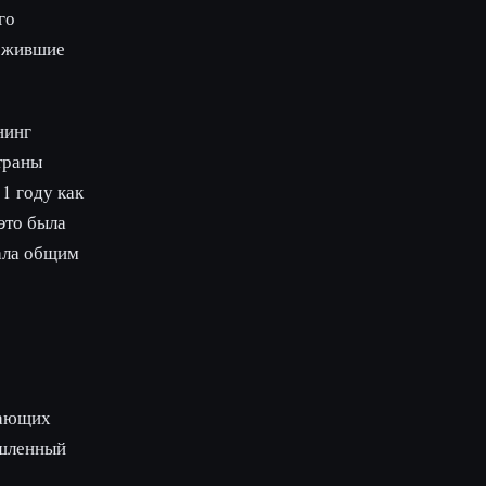
го
ложившие
нинг
траны
1 году как
это была
тала общим
отающих
ышленный