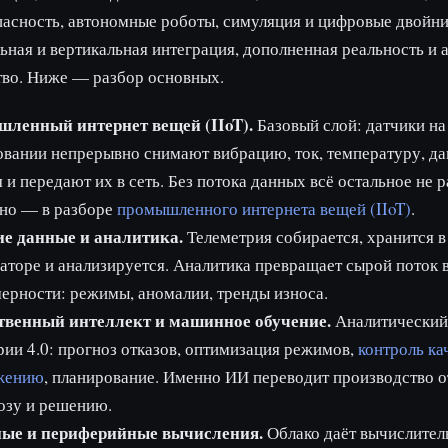
асность, автономные роботы, симуляция и цифровые двойни
ьная и вертикальная интеграция, дополненная реальность и 
тво. Ниже — разбор основных.
ленный интернет вещей (IIoT).
Базовый слой: датчики на
вании непрерывно снимают вибрацию, ток, температуру, да
 и передают их в сеть. Без потока данных всё остальное не р
но — в разборе
промышленного интернета вещей (IIoT)
.
е данные и аналитика.
Телеметрия собирается, хранится в
аторе и анализируется. Аналитика превращает сырой поток 
ерности: режимы, аномалии, тренды износа.
твенный интеллект и машинное обучение.
Аналитический
ии 4.0: прогноз отказов, оптимизация режимов,
контроль ка
жению
, планирование. Именно ИИ переводит производство о
озу и решению.
ые и периферийные вычисления.
Облако даёт вычислите