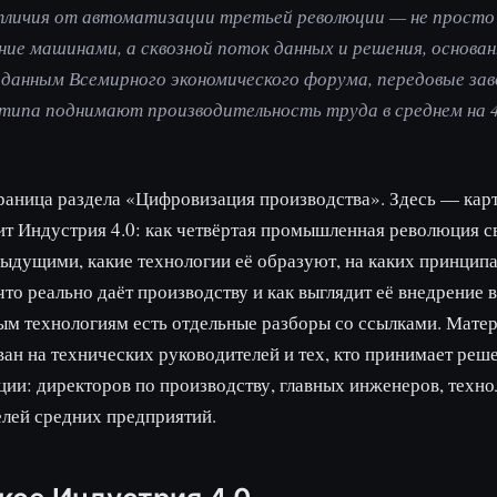
тличия от автоматизации третьей революции — не просто
ние машинами, а сквозной поток данных и решения, основан
 данным Всемирного экономического форума, передовые за
типа поднимают производительность труда в среднем на 
раница раздела «Цифровизация производства». Здесь — карта
ит Индустрия 4.0: как четвёртая промышленная революция с
ыдущими, какие технологии её образуют, на каких принципа
что реально даёт производству и как выглядит её внедрение в
м технологиям есть отдельные разборы со ссылками. Мате
ан на технических руководителей и тех, кто принимает реш
ии: директоров по производству, главных инженеров, технол
лей средних предприятий.