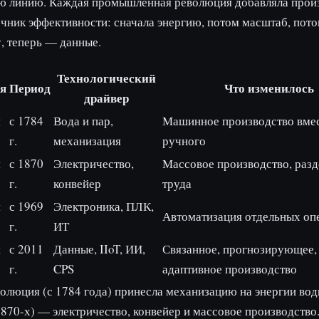
сю линию. Каждая промышленная революция добавляла прои
чник эффективности: сначала энергию, потом масштаб, пот
, теперь — данные.
Технологический
я
Период
Что изменилось
драйвер
я
с 1784
Вода и пар,
Машинное производство вме
г.
механизация
ручного
я
с 1870
Электричество,
Массовое производство, раз
г.
конвейер
труда
я
с 1969
Электроника, ПЛК,
Автоматизация отдельных оп
г.
ИТ
я
с 2011
Данные, IIoT, ИИ,
Связанное, прогнозирующее,
г.
CPS
адаптивное производство
олюция (с 1784 года) принесла механизацию на энергии вод
1870-х) — электричество, конвейер и массовое производство.