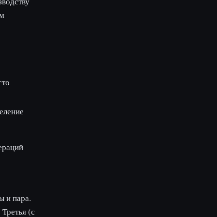
зводству
ом
сто
деление
ераций
ы и пара.
 Третья (с