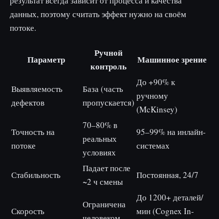
результат всегда зависит от процесса и качества
данных, поэтому считать эффект нужно на своём
потоке.
Ручной
Параметр
Машинное зрение
контроль
До +90% к
Выявляемость
База (часть
ручному
дефектов
пропускается)
(McKinsey)
70–80% в
Точность на
95–99% на инлайн-
реальных
потоке
системах
условиях
Падает после
Стабильность
Постоянная, 24/7
~2 ч смены
До 1200+ деталей/
Ограничена
Скорость
мин (Cognex In-
человеком