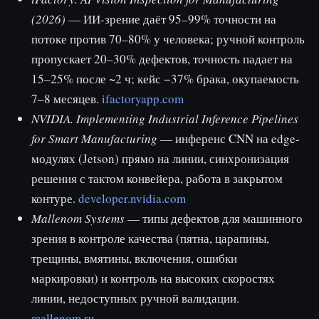
(2026)
— ИИ-зрение даёт 95–99% точности на
потоке против 70–80% у человека; ручной контроль
пропускает 20–30% дефектов, точность падает на
15–25% после ~2 ч; кейс −37% брака, окупаемость
7–8 месяцев.
ifactoryapp.com
NVIDIA. Implementing Industrial Inference Pipelines
for Smart Manufacturing
— инференс CNN на edge-
модулях (Jetson) прямо на линии, синхронизация
решения с тактом конвейера, работа в закрытом
контуре.
developer.nvidia.com
Mallenom Systems
— типы дефектов для машинного
зрения в контроле качества (пятна, царапины,
трещины, вмятины, включения, ошибки
маркировки) и контроль на высоких скоростях
линии, недоступных ручной валидации.
mallenom.ru