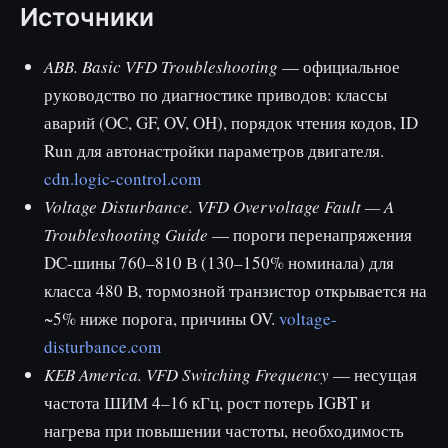
Источники
ABB. Basic VFD Troubleshooting
— официальное
руководство по диагностике приводов: классы
аварий (OC, GF, OV, OH), порядок чтения кодов, ID
Run для автонастройки параметров двигателя.
cdn.logic-control.com
Voltage Disturbance. VFD Overvoltage Fault — A
Troubleshooting Guide
— пороги перенапряжения
DC-шины 760–810 В (130–150% номинала) для
класса 480 В, тормозной транзистор открывается на
~5% ниже порога, причины OV.
voltage-
disturbance.com
KEB America. VFD Switching Frequency
— несущая
частота ШИМ 4–16 кГц, рост потерь IGBT и
нагрева при повышении частоты, необходимость