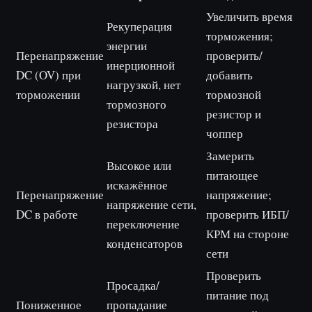
Увеличить время
Рекуперация
торможения;
энергии
Перенапряжение
проверить/
инерционной
DC (OV) при
добавить
нагрузкой, нет
торможении
тормозной
тормозного
резистор и
резистора
чоппер
Замерить
Высокое или
питающее
искажённое
Перенапряжение
напряжение;
напряжение сети,
DC в работе
проверить ИБП/
переключение
КРМ на стороне
конденсаторов
сети
Проверить
Просадка/
питание под
Пониженное
пропадание