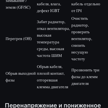
замыкание /
кабеля, влага,
кабель отдельно
земля (GF/SC)
дефект IGBT
от ПЧ
Очистить
Забит радиатор,
радиатор,
отказ вентилятора,
проверить
высокая
Перегрев (OH)
вентилятор,
температура
снизить
среды, высокая
несущую
частота ШИМ
частоту
Обрыв кабеля,
Прозвонить три
Обрыв выходной
плохой контакт,
фазы до клемм
фазы
отгоревшая
двигателя
клемма двигателя
Перенапряжение и пониженное