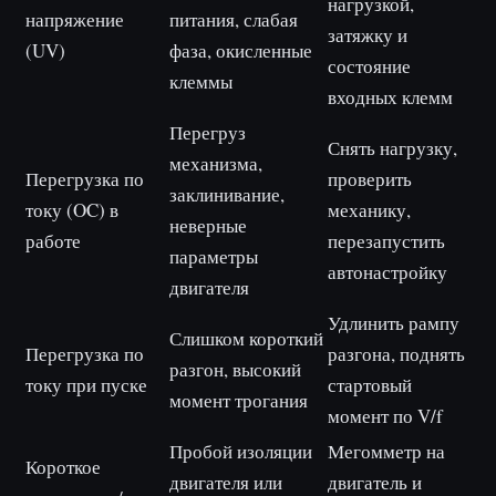
нагрузкой,
напряжение
питания, слабая
затяжку и
(UV)
фаза, окисленные
состояние
клеммы
входных клемм
Перегруз
Снять нагрузку,
механизма,
Перегрузка по
проверить
заклинивание,
току (OC) в
механику,
неверные
работе
перезапустить
параметры
автонастройку
двигателя
Удлинить рампу
Слишком короткий
Перегрузка по
разгона, поднять
разгон, высокий
току при пуске
стартовый
момент трогания
момент по V/f
Пробой изоляции
Мегомметр на
Короткое
двигателя или
двигатель и