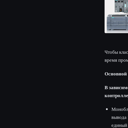
Чтобы кла
время про
Основной 
В зависи
контролле
Монобл
вывода
единый 