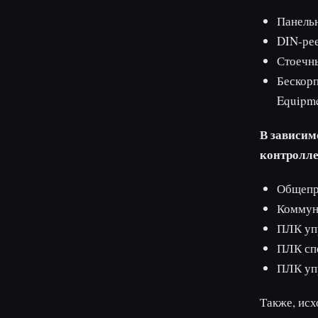
Панельн
DIN-рее
Стоечны
Бескорп
Equipme
В зависим
контролле
Общепр
Коммун
ПЛК уп
ПЛК сп
ПЛК уп
Также, исх