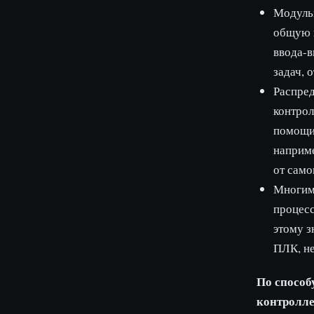
Модульн
общую 
ввода-в
задач, 
Распред
контрол
помощи 
наприме
от само
Многим
процес
этому з
ПЛК, не
По спосо
контролле