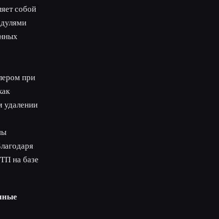
яет собой
одулями
енных
лером при
как
м удалении
ны
Благодаря
ТП на базе
нные