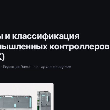
 и классификация
мышленных контроллеров
)
· Редакция RuAut
· plc
·
архивная версия