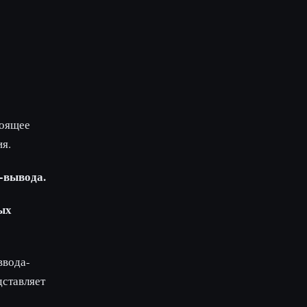
тоящее
я.
-вывода.
ых
ввода-
ставляет