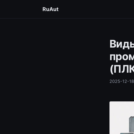
RuAut
Виды
про
(ПЛК
2025-12-18