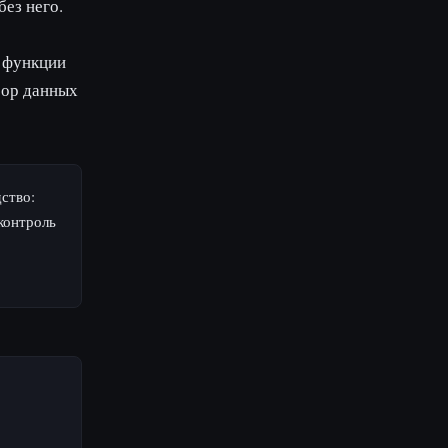
ез него.
 функции
бор данных
ство:
контроль