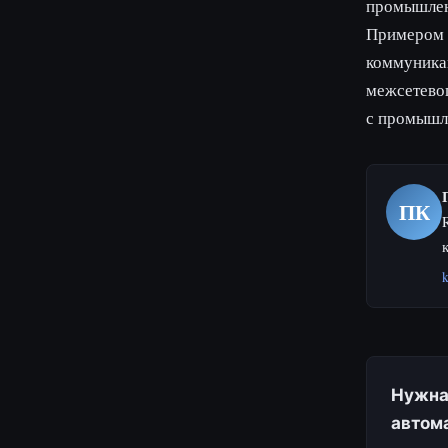
промышленн
Примером к
коммуника
межсетевог
с промышл
ПК
k
Нужна
автом