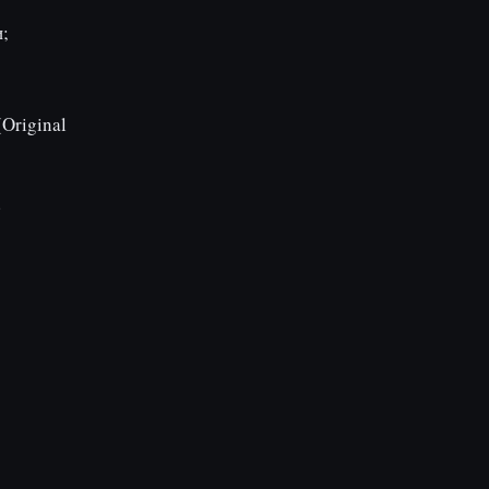
;
Original
е