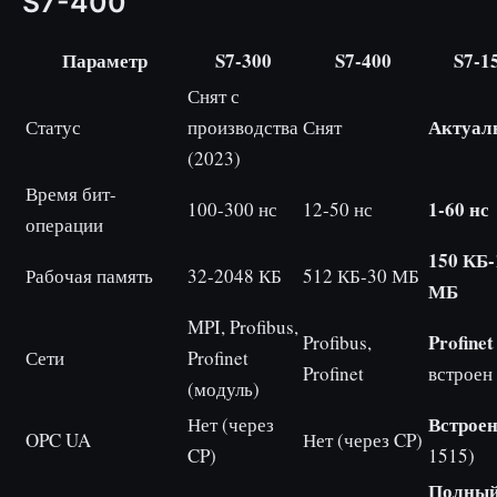
S7-400
Параметр
S7-300
S7-400
S7-1
Снят с
Актуал
Статус
производства
Снят
(2023)
Время бит-
1-60 нс
100-300 нс
12-50 нс
операции
150 КБ-
Рабочая память
32-2048 КБ
512 КБ-30 МБ
МБ
MPI, Profibus,
Profinet
Profibus,
Сети
Profinet
Profinet
встроен
(модуль)
Встрое
Нет (через
OPC UA
Нет (через CP)
CP)
1515)
Полны