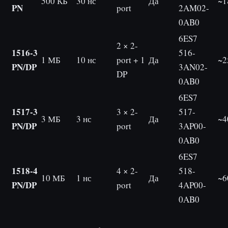
500 КБ
30 нс
Да
~1
PN
port
2AM02-
0AB0
6ES7
2 × 2-
1516-3
516-
1 МБ
10 нс
port + 1
Да
~2
PN/DP
3AN02-
DP
0AB0
6ES7
1517-3
3 × 2-
517-
3 МБ
3 нс
Да
~4
PN/DP
port
3AP00-
0AB0
6ES7
1518-4
4 × 2-
518-
10 МБ
1 нс
Да
~6
PN/DP
port
4AP00-
0AB0