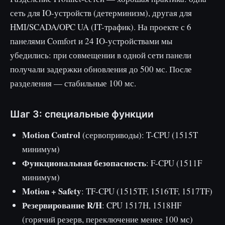
сеть для IO-устройств (детерминизм), другая для
HMI/SCADA/OPC UA (IT-трафик). На проекте с 6
панелями Comfort и 24 IO-устройствами мы
убедились: при совмещении в одной сети панели
получали задержки обновления до 500 мс. После
разделения — стабильные 100 мс.
Шаг 3: специальные функции
Motion Control
(сервоприводы): T-CPU (1515T
минимум)
Функциональная безопасность
: F-CPU (1511F
минимум)
Motion + Safety
: TF-CPU (1515TF, 1516TF, 1517TF)
Резервирование R/H
: CPU 1517H, 1518HF
(горячий резерв, переключение менее 100 мс)