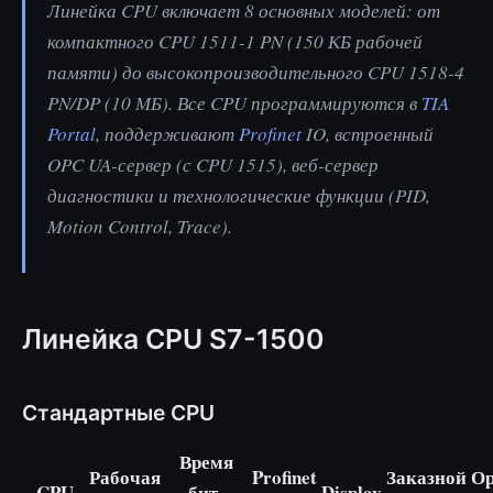
Линейка CPU включает 8 основных моделей: от
компактного CPU 1511-1 PN (150 КБ рабочей
памяти) до высокопроизводительного CPU 1518-4
PN/DP (10 МБ). Все CPU программируются в
TIA
Portal
, поддерживают
Profinet
IO, встроенный
OPC UA-сервер (с CPU 1515), веб-сервер
диагностики и технологические функции (PID,
Motion Control, Trace).
Линейка CPU S7-1500
Стандартные CPU
Время
Рабочая
Profinet
Заказной
Ор
CPU
бит-
Display