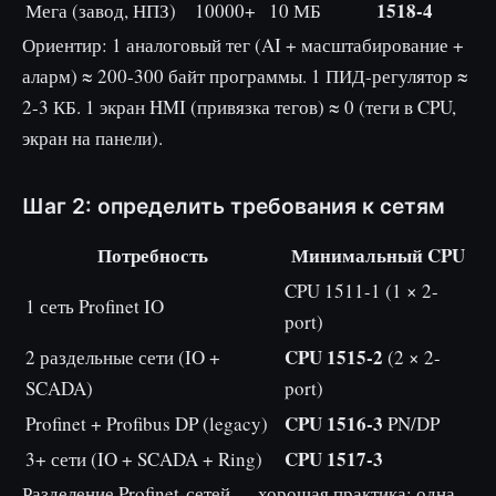
1518-4
Мега (завод, НПЗ)
10000+
10 МБ
Ориентир: 1 аналоговый тег (AI + масштабирование +
аларм) ≈ 200-300 байт программы. 1 ПИД-регулятор ≈
2-3 КБ. 1 экран HMI (привязка тегов) ≈ 0 (теги в CPU,
экран на панели).
Шаг 2: определить требования к сетям
Потребность
Минимальный CPU
CPU 1511-1 (1 × 2-
1 сеть Profinet IO
port)
CPU 1515-2
2 раздельные сети (IO +
(2 × 2-
SCADA)
port)
CPU 1516-3
Profinet + Profibus DP (legacy)
PN/DP
CPU 1517-3
3+ сети (IO + SCADA + Ring)
Разделение Profinet-сетей — хорошая практика: одна