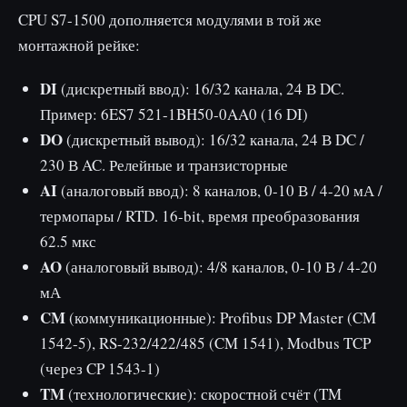
CPU S7-1500 дополняется модулями в той же
монтажной рейке:
DI
(дискретный ввод): 16/32 канала, 24 В DC.
Пример: 6ES7 521-1BH50-0AA0 (16 DI)
DO
(дискретный вывод): 16/32 канала, 24 В DC /
230 В AC. Релейные и транзисторные
AI
(аналоговый ввод): 8 каналов, 0-10 В / 4-20 мА /
термопары / RTD. 16-bit, время преобразования
62.5 мкс
AO
(аналоговый вывод): 4/8 каналов, 0-10 В / 4-20
мА
CM
(коммуникационные): Profibus DP Master (CM
1542-5), RS-232/422/485 (CM 1541), Modbus TCP
(через CP 1543-1)
TM
(технологические): скоростной счёт (TM