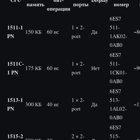
память
порты
номер
операции
6ES7
1511-1
1 × 2-
511-
150 КБ
60 нс
Да
~8
PN
port
1AK02-
0AB0
6ES7
1511C-
1 × 2-
511-
175 КБ
60 нс
Нет
~9
1 PN
port
1CK01-
0AB0
6ES7
1513-1
1 × 2-
513-
300 КБ
40 нс
Да
~1
PN
port
1AL02-
0AB0
6ES7
1515-2
2 × 2-
515-