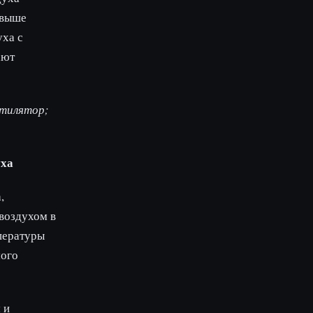
 выше
уха с
ают
нтилятор;
уха
,
воздухом в
пературы
мого
 и