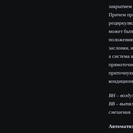
закрытием 
Причем при
рециркуляц
может быть
положения
заслонки, 
а система 
прямоточно
приточную 
кондицион
ВН – возд
ВВ – вытя
смешения.
Автоматиз