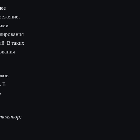
лее
режение,
кими
илирования
й. В таких
ования
оков
. В
ь
нтилятор;