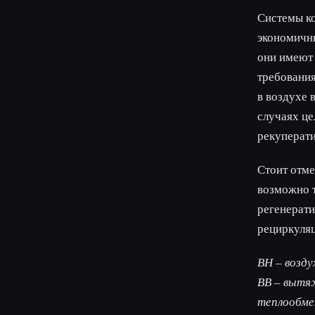
Системы ко
экономичны
они имеют 
требования
в воздухе 
случаях це
рекуперат
Стоит отме
возможно т
регенерати
рециркуля
ВН – возд
ВВ – вытя
теплообме