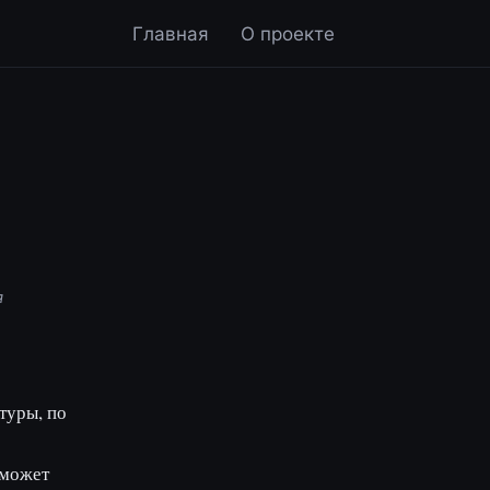
Главная
О проекте
я
туры, по
 может