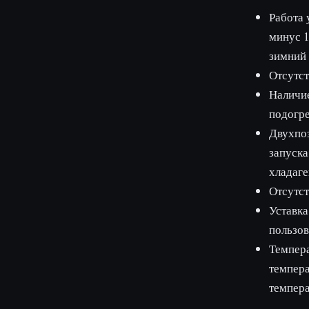
Работа 
минус 1
зимний 
Отсутст
Наличие
подогре
Двухпоз
запуска
хладаге
Отсутст
Уставка
пользов
Темпера
темпера
темпера