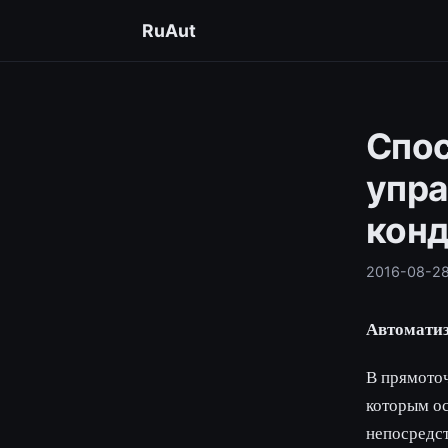
RuAut
Спос
упра
конд
2016-08-2
Автоматиз
В прямото
которым о
непосредс